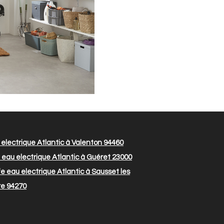
electrique Atlantic à Valenton 94460
eau electrique Atlantic à Guéret 23000
 eau electrique Atlantic à Sausset les
re 94270