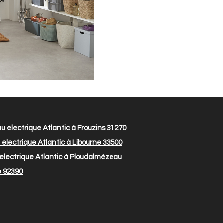
 electrique Atlantic à Frouzins 31270
electrique Atlantic à Libourne 33500
electrique Atlantic à Ploudalmézeau
e 92390