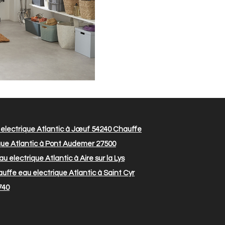
lectrique Atlantic à Jœuf 54240
Chauffe
que Atlantic à Pont Audemer 27500
 electrique Atlantic à Aire sur la Lys
uffe eau electrique Atlantic à Saint Cyr
740