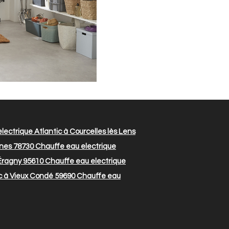
ectrique Atlantic à Courcelles lès Lens
ines 78730
Chauffe eau electrique
 Éragny 95610
Chauffe eau electrique
c à Vieux Condé 59690
Chauffe eau