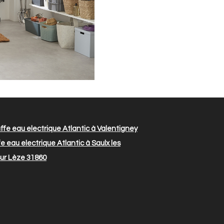
fe eau electrique Atlantic à Valentigney
 eau electrique Atlantic à Saulx les
sur Lèze 31860